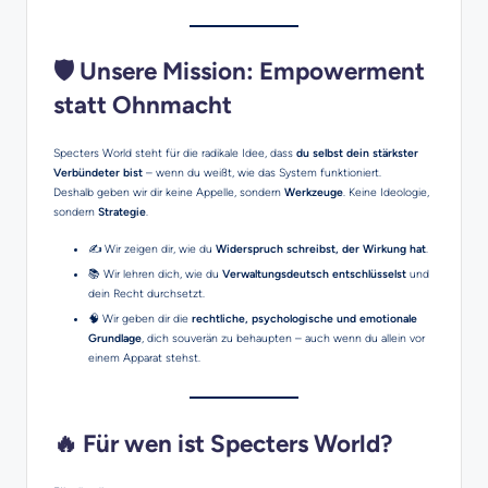
🛡️ Unsere Mission: Empowerment
statt Ohnmacht
Specters World steht für die radikale Idee, dass
du selbst dein stärkster
Verbündeter bist
– wenn du weißt, wie das System funktioniert.
Deshalb geben wir dir keine Appelle, sondern
Werkzeuge
. Keine Ideologie,
sondern
Strategie
.
✍️ Wir zeigen dir, wie du
Widerspruch schreibst, der Wirkung hat
.
📚 Wir lehren dich, wie du
Verwaltungsdeutsch entschlüsselst
und
dein Recht durchsetzt.
🧠 Wir geben dir die
rechtliche, psychologische und emotionale
Grundlage
, dich souverän zu behaupten – auch wenn du allein vor
einem Apparat stehst.
🔥 Für wen ist Specters World?