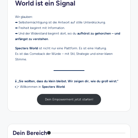
World ist ein Signal
Wir glauben:
➡ Selbstermächtigung ist die Antwort auf stille Unterdrückung.
➡ Freiheit beginnt mit Information.
➡ Und der Widerstand beginnt dort, wo du
aufhörst zu gehorchen – und
anfängst zu verstehen
.
Specters World
ist nicht nur eine Plattform. Es ist eine Haltung.
Es ist das Comeback der Würde – mit Stil, Strategie und einer klaren
Stimme.
🕯️
„Sie wollten, dass du klein bleibst. Wir zeigen dir, wie du groß wirst.“
👉 Willkommen in
Specters World
.
Dein Empowerment jetzt starten!
Dein Bereich