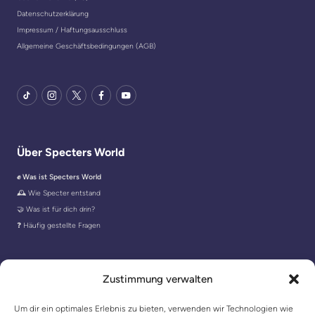
Datenschutzerklärung
Impressum / Haftungsausschluss
Allgemeine Geschäftsbedingungen (AGB)
TikTok
Instagram
X
Facebook
YouTube
Über Specters World
✊ Was ist Specters World
🕰️ Wie Specter entstand
🤝 Was ist für dich drin?
❓ Häufig gestellte Fragen
In Kontakt blieben
Zustimmung verwalten
Um dir ein optimales Erlebnis zu bieten, verwenden wir Technologien wie