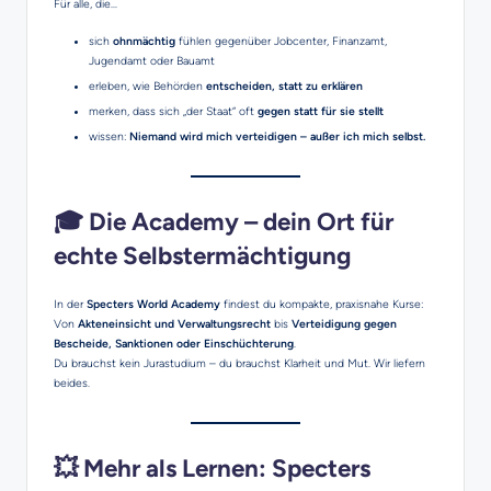
Für alle, die…
sich
ohnmächtig
fühlen gegenüber Jobcenter, Finanzamt,
Jugendamt oder Bauamt
erleben, wie Behörden
entscheiden, statt zu erklären
merken, dass sich „der Staat“ oft
gegen statt für sie stellt
wissen:
Niemand wird mich verteidigen – außer ich mich selbst.
🎓 Die Academy – dein Ort für
echte Selbstermächtigung
In der
Specters World Academy
findest du kompakte, praxisnahe Kurse:
Von
Akteneinsicht und Verwaltungsrecht
bis
Verteidigung gegen
Bescheide, Sanktionen oder Einschüchterung
.
Du brauchst kein Jurastudium – du brauchst Klarheit und Mut. Wir liefern
beides.
💥 Mehr als Lernen: Specters