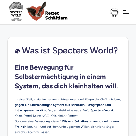
Skip
to
content
✊
Was ist Specters World?
Eine Bewegung für
Selbstermächtigung in einem
System, das dich kleinhalten will.
In einer Zeit, in der immer mehr Bürgerinnen und Bürger das Gefühl haben,
gegen ein übermächtiges System aus Behörden, Paragraphen und
Intransparenz zu kämpfen
, entsteht eine neue Kraft:
Specters World
.
Keine Partei. Keine NGO. Kein bloßer Protest.
Sondern eine
Bewegung
, die auf
Wissen, Selbstbestimmung und innerer
Freiheit
beruht – und auf dem unbeugsamen Willen, sich nicht länger
einschüchtern zu lassen.