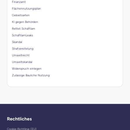
Finanzamt
Flächennutzungsplan
Gebietsarten
KI gegen Behörden
Rettet Schäftlarn
SchäftlarnLeaks
Skandal
Strafvereitelung
Umweltrecht
Umweltskandal
Widerspruch einlegen
Zulässige Bauliche Nutzung
Rechtliches
Cookie-Richtlinie (EU)