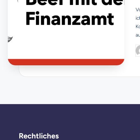
V
i
K
a
P
b
Rechtliches