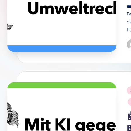

B
de
F
P
b
P
i
