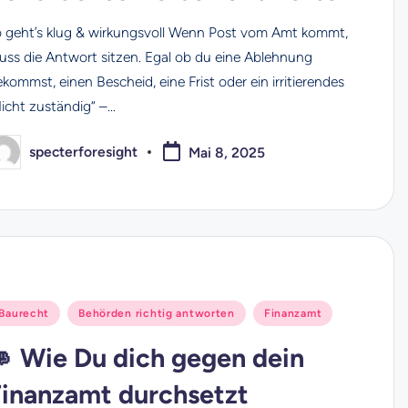
o geht’s klug & wirkungsvoll Wenn Post vom Amt kommt,
uss die Antwort sitzen. Egal ob du eine Ablehnung
kommst, einen Bescheid, eine Frist oder ein irritierendes
Nicht zuständig“ –…
specterforesight
Mai 8, 2025
osted
y
osted
Baurecht
Behörden richtig antworten
Finanzamt
n
👊 Wie Du dich gegen dein
Finanzamt durchsetzt