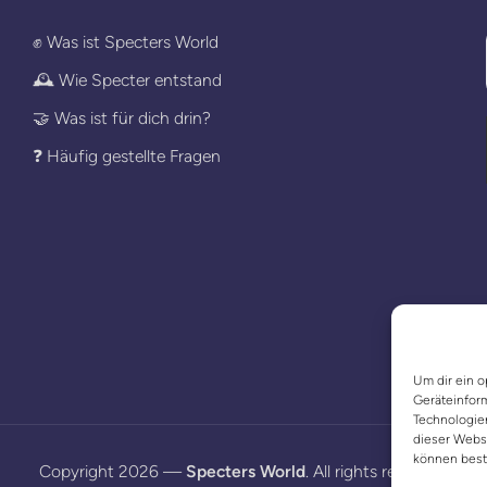
✊ Was ist Specters World
🕰️ Wie Specter entstand
🤝 Was ist für dich drin?
❓ Häufig gestellte Fragen
Um dir ein o
Geräteinfor
Technologien
dieser Websi
können best
Copyright 2026 —
Specters World
. All rights reserved.