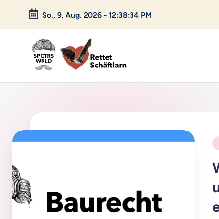
So., 9. Aug. 2026
-
12:38:35 PM
Skip
to
content
P
i