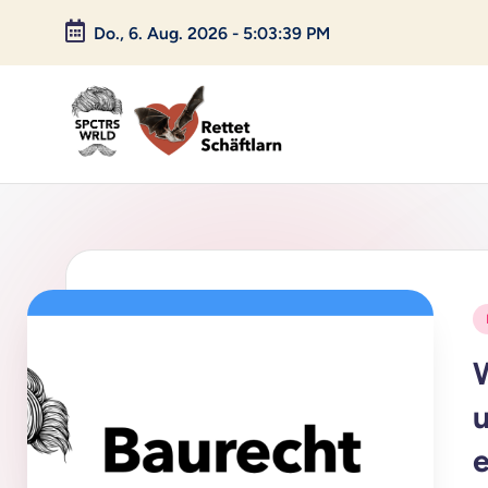
Do., 6. Aug. 2026
-
5:03:39 PM
Skip
to
content
P
i