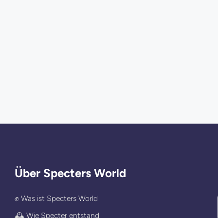
Über Specters World
✊ Was ist Specters World
🕰️ Wie Specter entstand