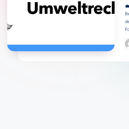

B
de
F
P
b