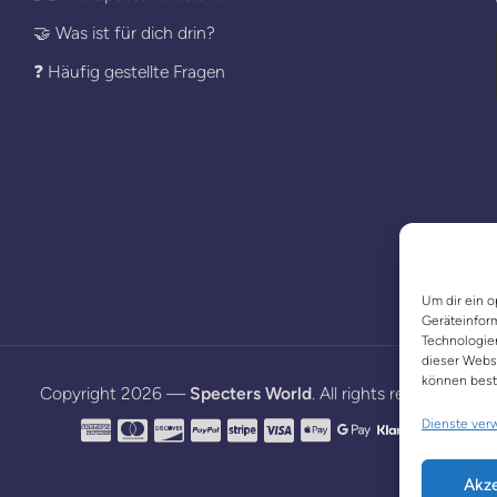
🤝 Was ist für dich drin?
❓ Häufig gestellte Fragen
Um dir ein o
Geräteinfor
Technologien
dieser Websi
können best
Copyright 2026 —
Specters World
. All rights reserved.
Dienste ver
Akze