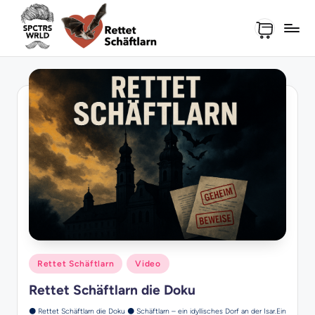
Skip
to
content
Posted
Rettet Schäftlarn
Video
in
Rettet Schäftlarn die Doku
🌑 Rettet Schäftlarn die Doku 🌑 Schäftlarn – ein idyllisches Dorf an der Isar.Ein