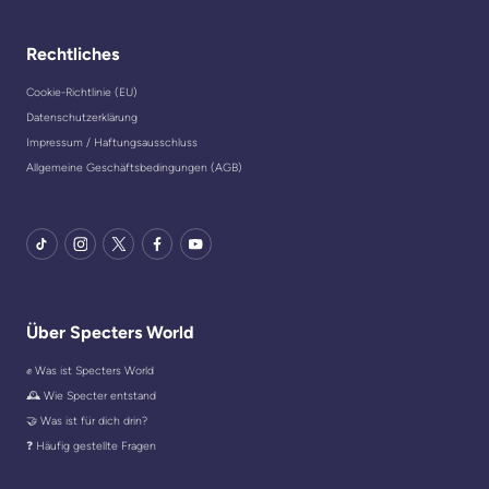
Rechtliches
Cookie-Richtlinie (EU)
Datenschutzerklärung
Impressum / Haftungsausschluss
Allgemeine Geschäftsbedingungen (AGB)
TikTok
Instagram
X
Facebook
YouTube
Über Specters World
✊ Was ist Specters World
🕰️ Wie Specter entstand
🤝 Was ist für dich drin?
❓ Häufig gestellte Fragen