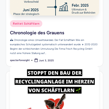
Posted
Rettet Schäftlarn
in
Chronologie des Grauens
🕰️ Chronologie eines Umweltskandals: Der Fall Schäftlarn Wie ein
europäisches Schutzgebiet systematisch unterwandert wurde 🔹 2012-2020
Beginn der schleichenden Umnutzung Die Firma Frisch Recycling GmbH
nutzt eine frühere Stallung auf…
specterforesight
Juni 3, 2025
Posted
by