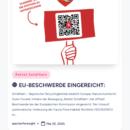
Posted
Rettet Schäftlarn
in
🛑 EU-BESCHWERDE EINGEREICHT:
Schäftlarn – Bayerischer Recyclingbetrieb bedroht Europas Naturschutzrecht
Giulio Focardi, Initiator der Bewegung „Rettet Schäftlarn“, hat offiziell
Beschwerde bei der Europäischen Kommission eingereicht. Der Vorwurf:
systematische Verletzung der Fauna-Flora-Habitat-Richtlinie (92/43/EWG)
im…
specterforesight
Mai 25, 2025
Posted
by