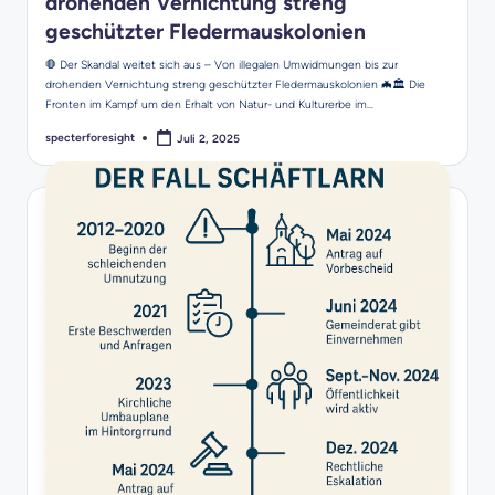
drohenden Vernichtung streng
geschützter Fledermauskolonien
🛑 Der Skandal weitet sich aus – Von illegalen Umwidmungen bis zur
drohenden Vernichtung streng geschützter Fledermauskolonien 🦇🏛️ Die
Fronten im Kampf um den Erhalt von Natur- und Kulturerbe im…
specterforesight
Juli 2, 2025
Posted
by