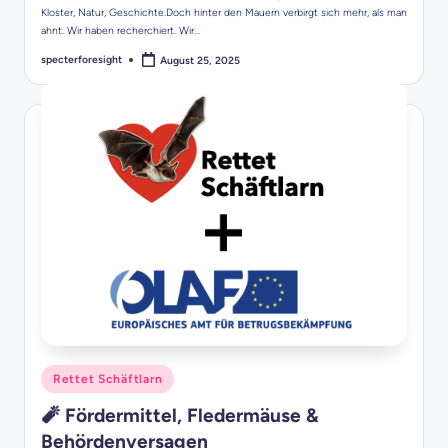
Kloster, Natur, Geschichte.Doch hinter den Mauern verbirgt sich mehr, als man
ahnt. Wir haben recherchiert. Wir…
specterforesight
August 25, 2025
Posted
by
Posted
Rettet Schäftlarn
in
🧨 Fördermittel, Fledermäuse &
Behördenversagen