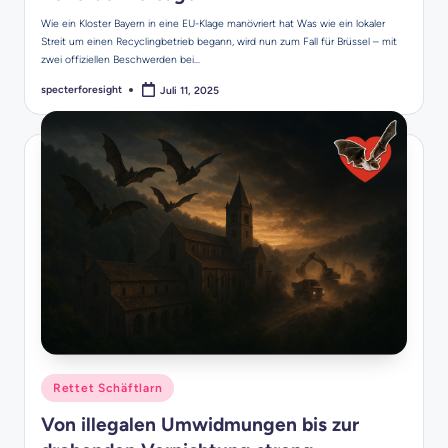
Wie ein Kloster Bayern in eine EU-Klage manövriert hat Was wie ein lokaler
Streit um einen Recyclingbetrieb begann, wird nun zum Fall für Brüssel – mit
zwei offiziellen Beschwerden bei…
specterforesight
Juli 11, 2025
Posted
by
Posted
Rettet Schäftlarn
in
Von illegalen Umwidmungen bis zur