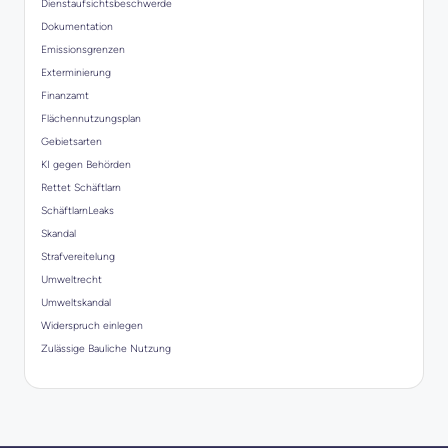
Dienstaufsichtsbeschwerde
Dokumentation
Emissionsgrenzen
Exterminierung
Finanzamt
Flächennutzungsplan
Gebietsarten
KI gegen Behörden
Rettet Schäftlarn
SchäftlarnLeaks
Skandal
Strafvereitelung
Umweltrecht
Umweltskandal
Widerspruch einlegen
Zulässige Bauliche Nutzung