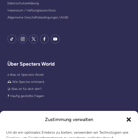
Datenschutzerklärung
Impressum / Haftungsausschluss
Allgemeine Geschäftsbedingungen (AGB)
TikTok
Instagram
X
Facebook
YouTube
Über Specters World
✊ Was ist Specters World
🕰️ Wie Specter entstand
🤝 Was ist für dich drin?
❓ Häufig gestellte Fragen
In Kontakt blieben
Zustimmung verwalten
Um dir ein optimales Erlebnis zu bieten, verwenden wir Technologien wie