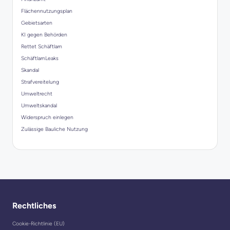
Flächennutzungsplan
Gebietsarten
KI gegen Behörden
Rettet Schäftlarn
SchäftlarnLeaks
Skandal
Strafvereitelung
Umweltrecht
Umweltskandal
Widerspruch einlegen
Zulässige Bauliche Nutzung
Rechtliches
Cookie-Richtlinie (EU)