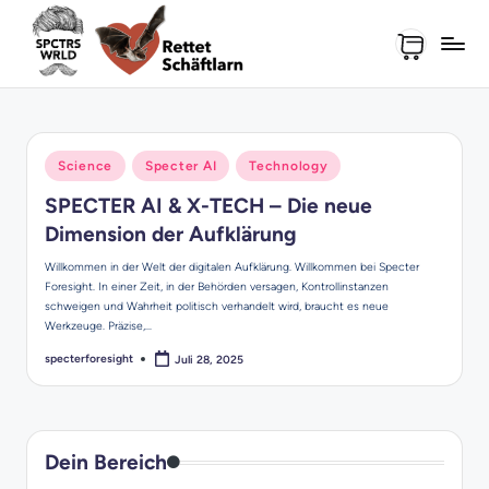
Skip
to
content
Posted
Science
Specter AI
Technology
in
SPECTER AI & X-TECH – Die neue
Dimension der Aufklärung
Willkommen in der Welt der digitalen Aufklärung. Willkommen bei Specter
Foresight. In einer Zeit, in der Behörden versagen, Kontrollinstanzen
schweigen und Wahrheit politisch verhandelt wird, braucht es neue
Werkzeuge. Präzise,…
specterforesight
Juli 28, 2025
Posted
by
Dein Bereich